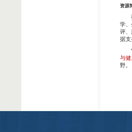
资源
学、
评、
据支
与健
野。