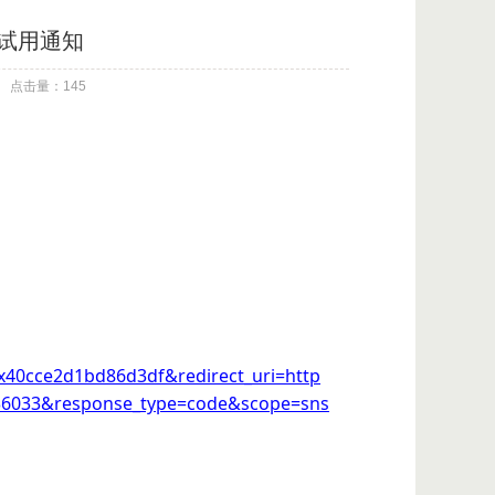
试用通知
点击量：145
x40cce2d1bd86d3df&redirect_uri=http
436033&response_type=code&scope=sns