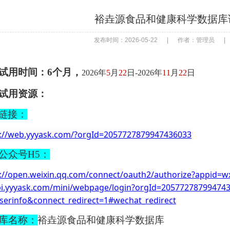
裕垚源食品和健康科学数据库
发布时间：2026-05-22
|
作者：管理员
|
试用时间：
6个月，
2026年
5
月
22
日
-2026年
11
月
22
日
试用资源：
端链接：
s://web.yyyask.com/?orgId=2057727879947436033
公众号
H5：
s://open.weixin.qq.com/connect/oauth2/authorize?appid=w
api.yyyask.com/mini/webpage/login?orgId=2057727879947
serinfo&connect_redirect=1#wechat_redirect
库
名称：
裕垚源食品和健康科学数据库