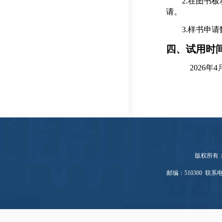
2.在图书
请。
3.样书申请
四
、试用时
20
2
6
年
4
版权所有
邮编：510300 联系电话