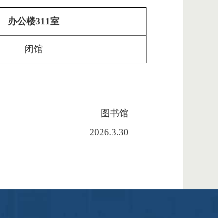
办公楼
311
室
闭馆
图书馆
202
6
.3.
30