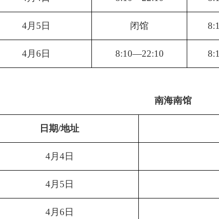
4
月
5
日
闭馆
8:
4
月
6日
8:10—22:10
8:
南海南馆
日期
/地址
4月4
日
4
月
5
日
4
月
6日