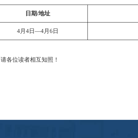
日期
/地址
4月4日—4月6日
请各位读者相互知照！