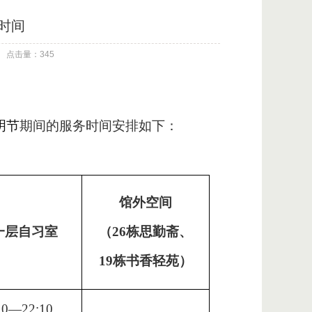
务时间
点击量：345
明
节
期间的服务时间安排如下：
馆外空间
一层自习室
（
26栋思勤斋、
19栋书香轻苑）
10—22:10