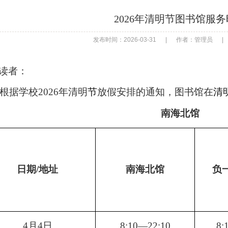
2026年清明节图书馆服
发布时间：2026-03-31
|
作者：管理员
|
读者：
根据学校
202
6
年
清明
节
放假
安排的
通知
，图书馆在
清
南海北馆
日期
/地址
南海北馆
负
4月4日
8:10—22:10
8: