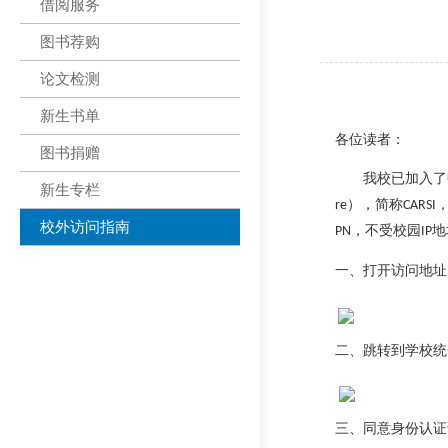
借阅服务
图书荐购
论文检测
新生书单
各位读者：
图书捐赠
我校已加入了
新生专栏
），简称
re
CARSI
校外访问指南
，不受校园
地
PN
IP
一、打开访问地址
二、
跳转到学校统
三、
同意身份认证