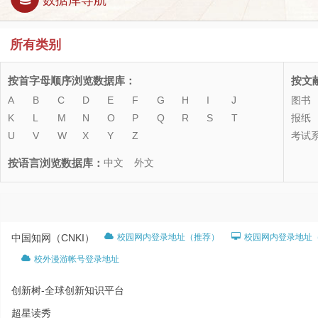
数据库导航
所有类别
按首字母顺序浏览数据库：
按文
A
B
C
D
E
F
G
H
I
J
图书
K
L
M
N
O
P
Q
R
S
T
报纸
U
V
W
X
Y
Z
考试
按语言浏览数据库：
中文
外文
中国知网（CNKI）
校园网内登录地址（推荐）
校园网内登录地址
校外漫游帐号登录地址
创新树-全球创新知识平台
超星读秀